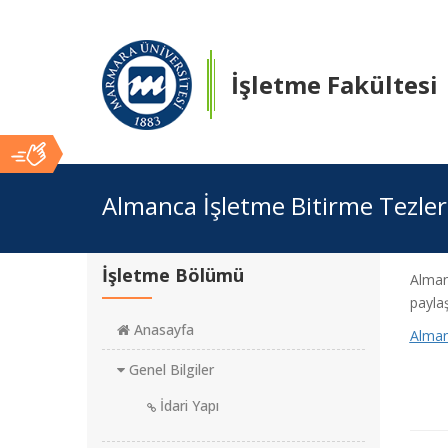
İşletme Fakültesi
Ana
Almanca İşletme Bitirme Tezler
İçerik
İşletme Bölümü
Almanc
paylaş
Anasayfa
Alman
Genel Bilgiler
İdari Yapı