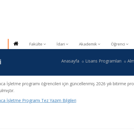
Fakülte
İdari
Akademik
Öğrenci
i
Anasayfa
Lisans Programları
Alm
a İşletme programı öğrencileri için güncellenmiş 2026 yılı bitirme pro
ılmıştır.
ca İşletme Programı Tez Yazım Bilgileri