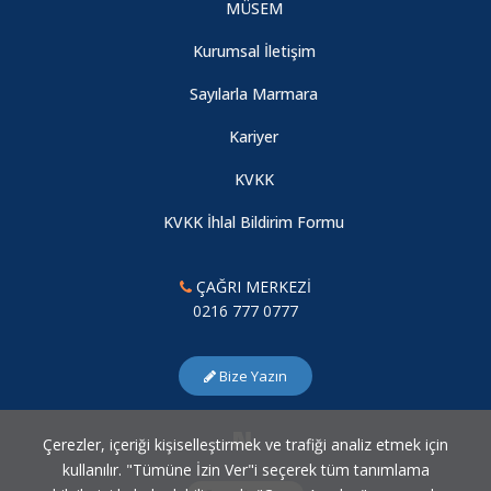
MÜSEM
Kurumsal İletişim
Sayılarla Marmara
Kariyer
KVKK
KVKK İhlal Bildirim Formu
ÇAĞRI MERKEZİ
0216 777 0777
Bize Yazın
Çerezler, içeriği kişiselleştirmek ve trafiği analiz etmek için
kullanılır. "Tümüne İzin Ver"i seçerek tüm tanımlama