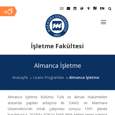
EN
İşletme Fakültesi
Ana
Almanca İşletme
İçerik
Anasayfa
Lisans Programları
Almanca İşletme
Almanca İşletme Bölümü Türk ve Alman hükümetleri
arasında yapılan anlaşma ile DAAD ve Marmara
Üniversitesi'nin ortak çalışması sonucu 1991 yılında
kurulmuştur. 2019’da YÖK’ün farklı dilde eğitim veren işletme