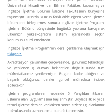
Üniversitesi İktisadi ve İdari Bilimler Fakültesi kapatılmış ve
İngilizce İşletme Bölümü İşletme Fakültesinin bünyesine
taşınmıştır. 2019’da YÖK’ün farklı dilde eğitim veren işletme
bölümlerini birleştirmesi sonucu İngilizce İşletme Programı
İşletme Bölümü bünyesinde bugünkü yapısına kavuşarak
ülkemizin yükseköğretim sistemi içerisindeki seçkin
konumunu sürdürmektedir.
İngilizce İşletme Programı'nın ders içeriklerine ulaşmak için
tıklayınız.
Akreditasyon çalışmaları çerçevesinde, günümüz teknolojisi
ve yenilenen iş dünyası beklentileri doğrultusunda tüm
müfredatlarımız yenilenmiştir. Bugüne kadar aldığınız ve
başarılı olduğunuz dersler güncel müfredata intibak
edilecektir.
İşletme programlarının hepsinde 5. Yarıyıldan itibaren
uzlanım alanı uygulamasına başlanmıştır. Böylece ilk iki yılda
temel işletme dersleri verildikten sonra sizlere ilgi alanlarınız
doğrultusunda uzmanlaşma olanağı tanınmıştır.