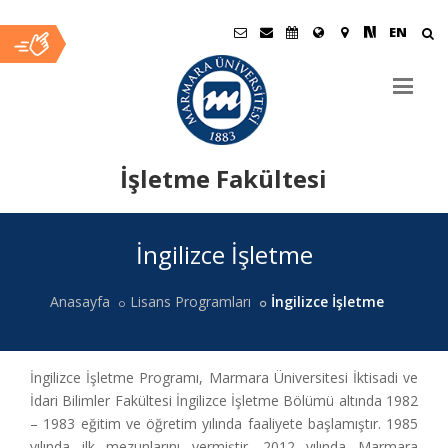
EN
İşletme Fakültesi
Ana
İngilizce İşletme
İçerik
Anasayfa
Lisans Programları
İngilizce İşletme
İngilizce İşletme Programı, Marmara Üniversitesi İktisadi ve
İdari Bilimler Fakültesi İngilizce İşletme Bölümü altında 1982
– 1983 eğitim ve öğretim yılında faaliyete başlamıştır. 1985
yılında ilk mezunlarını vermiştir. 2012 yılında Marmara